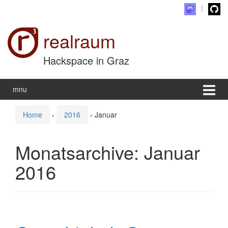
Zum Inhalt wechseln
Zum Hauptmenü springen
realraum
Hackspace in Graz
mnu
Home
›
2016
›
Januar
Monatsarchive:
Januar
2016