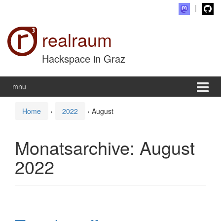
Zum Inhalt wechseln
Zum Hauptmenü springen
realraum
Hackspace in Graz
mnu
Home
›
2022
›
August
Monatsarchive:
August
2022