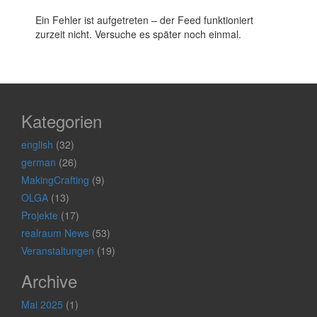
Ein Fehler ist aufgetreten – der Feed funktioniert
zurzeit nicht. Versuche es später noch einmal.
Kategorien
english
(32)
german
(26)
MakingCrafting
(9)
OLGA
(13)
Projekte
(17)
realraum News
(53)
Veranstaltungen
(19)
Archive
Mai 2025
(1)