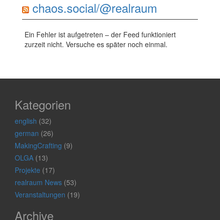
chaos.social/@realraum
Ein Fehler ist aufgetreten – der Feed funktioniert
zurzeit nicht. Versuche es später noch einmal.
Kategorien
english
(32)
german
(26)
MakingCrafting
(9)
OLGA
(13)
Projekte
(17)
realraum News
(53)
Veranstaltungen
(19)
Archive