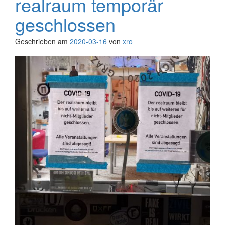
realraum temporär
geschlossen
Geschrieben am
2020-03-16
von
xro