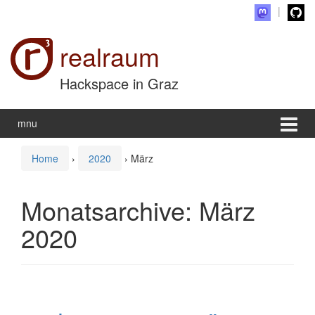
Zum Inhalt wechseln
Zum Hauptmenü springen
realraum
Hackspace in Graz
mnu
Home
›
2020
›
März
Monatsarchive:
März
2020