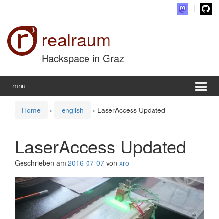
Zum Inhalt wechseln
Zum Hauptmenü springen
realraum
Hackspace in Graz
mnu
Home
›
english
›
LaserAccess Updated
LaserAccess Updated
Geschrieben am
2016-07-07
von
xro