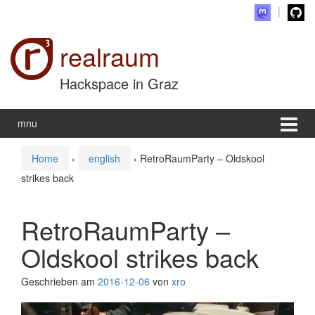
Zum Inhalt wechseln
Zum Hauptmenü springen
realraum
Hackspace in Graz
mnu
Home
›
english
›
RetroRaumParty – Oldskool
strikes back
RetroRaumParty –
Oldskool strikes back
Geschrieben am
2016-12-06
von
xro